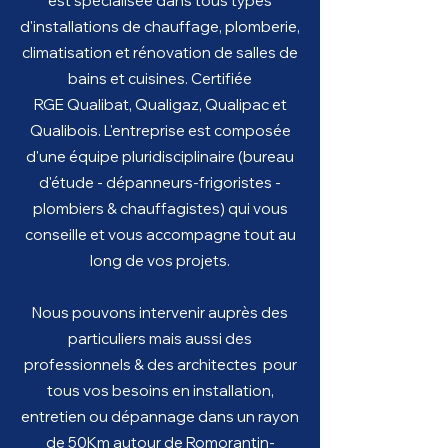
est
spécialisée dans tous types
d'installations
d
e chauffage, plomberie,
climatisation et rénovation de
salles de
bains
et c
uisines. Certifiée
RGE
Qualibat, Qualigaz, Qualipac et
Qualibois. L'entreprise est composée
d'u
ne équipe
pluridisciplinaire
(bureau
d'étude - dépanneurs-frigoristes -
plombiers & chauffagistes) qui vous
conseille et vous accompagne tout au
long de vos projets.
Nous pouvons intervenir auprès des
particuliers mais aussi des
professionnels & des architectes pour
tous vos besoins en installation,
entretien ou
dépannage
dans un rayon
de 50Km autour de Romorantin-