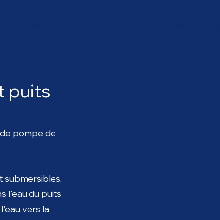
GE & CLIM
SALLE DE BAINS & CUISINE
TARIFS
CHAUFFAGE & CLIM
SALLE DE BAINS & CUISINE
TAR
 puits
n de pompe de
 submersibles,
s l'eau du puits
l'eau vers la