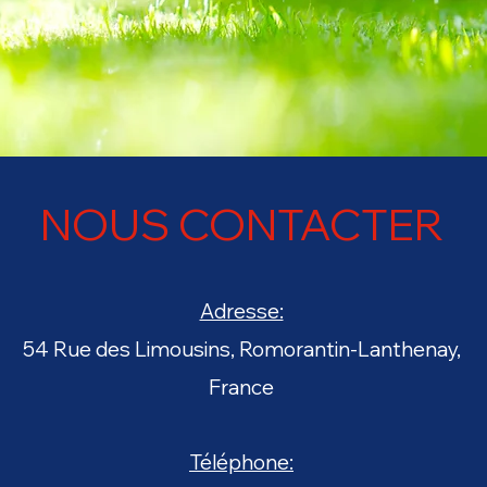
NOUS CONTACTER
Adresse:
54 Rue des Limousins, Romorantin-Lanthenay,
Prénom
France
E-mail
Téléphone: