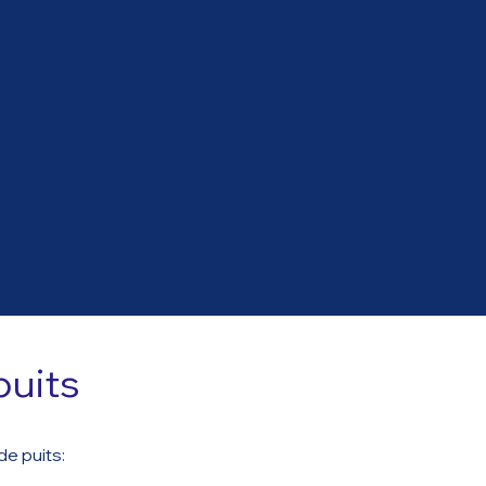
uits
de puits
: