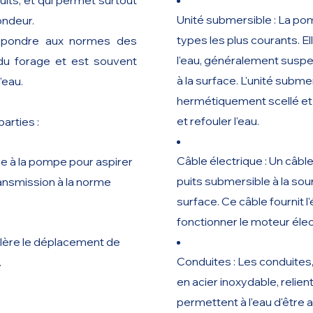
its, et qui permet surtout
Unité submersible : La po
ondeur.
typ
es les plus courants. 
espondre aux normes des
l'eau, généralement suspen
du forage et est souvent
à la surface. L'unité sub
’eau.
hermétiquement scellé et 
et refouler l'eau.
arties :
Câble électrique : Un câbl
gie à la pompe pour aspirer
puits submersible à la sour
transmission à la norme
surface. Ce câble fournit l
fonctionner le moteur éle
célère le déplacement de
Conduites : Les conduite
.
en acier inoxydable, relien
permettent à l'eau d'être 